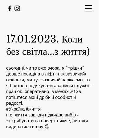
17.01.2023
. Коли
без світла...з життя)
сьогодні, чи то вже вчора, я "трішки"
довше посиділа в ліфті, ніж зазвичай)
оскільки, ми тут зазвичай нарікаємо, то
я б хотіла подякувати аварійній службі -
працює. оперативно. в межах 30 хв.
потіштеся моїй дрібній особистій
радості.
#Україна #життя
п.с. життя завжди підкидає вибір -
зістрибувати на поверх нижче, чи таки
видиратися вгору 🙂