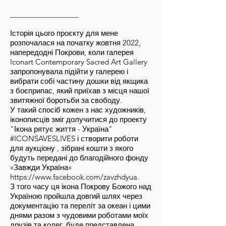
_________________
Історія цього проєкту для мене
розпочалася на початку жовтня 2022,
напередодні Покрови, коли галерея
Iconart Contemporary Sacred Art Gallery
запропонувала підійти у галерею і
вибрати собі частину дошки від якщика
з боєприпас, який приїхав з місця нашої
звитяжної боротьби за свободу.
У такий спосіб кожен з нас художників,
іконописців зміг долучитися до проекту
"Ікона рятує життя - Україна"
#ICONSAVESLIVES і створити роботи
для аукціону , зібрані кошти з якого
будуть передані до благодійного фонду
«Завжди Україна»
https://www.facebook.com/zavzhdyua.
З того часу ця ікона Покрову Божого над
Україною пройшла довгий шлях через
документацію та переліт за океан і цими
днями разом з чудовими роботами моїх
друзів та колег, буде представлена