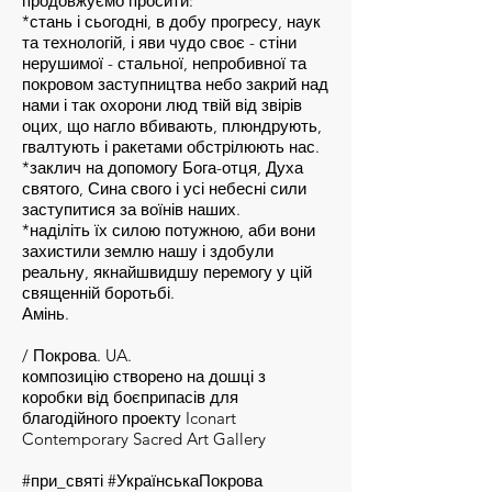
продовжуємо просити:
*стань і сьогодні, в добу прогресу, наук
та технологій, і яви чудо своє - стіни
нерушимої - стальної, непробивної та
покровом заступництва небо закрий над
нами і так охорони люд твій від звірів
оцих, що нагло вбивають, плюндрують,
гвалтують і ракетами обстрілюють нас.
*заклич на допомогу Бога-отця, Духа
святого, Сина свого і усі небесні сили
заступитися за воїнів наших.
*наділіть їх силою потужною, аби вони
захистили землю нашу і здобули
реальну, якнайшвидшу перемогу у цій
священній боротьбі.
Амінь.
/ Покрова. UA.
композицію створено на дошці з
коробки від боєприпасів для
благодійного проекту Iconart
Contemporary Sacred Art Gallery
#при_святі #УкраїнськаПокрова