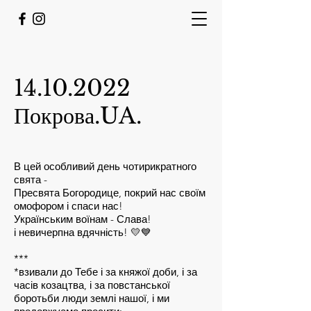
14.10.2022
Покрова.UA.
В цей особливий день чотирикратного
свята -
Пресвята Богородице, покрий нас своїм
омофором і спаси нас!
Українським воїнам - Слава!
і невичерпна вдячність! 💛💙
***
*взивали до Тебе і за княжої доби, і за
часів козацтва, і за повстанської
боротьби люди землі нашої, і ми