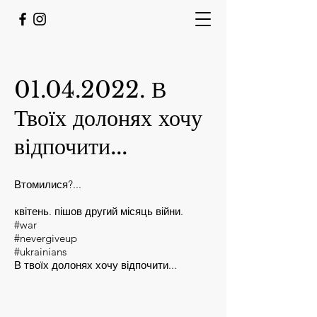
01.04.2022
. В
Твоїх долонях хочу
відпочити...
Втомилися?...
квітень. пішов другий місяць війни.
#war
#nevergiveup
#ukrainians
В твоїх долонях хочу відпочити...